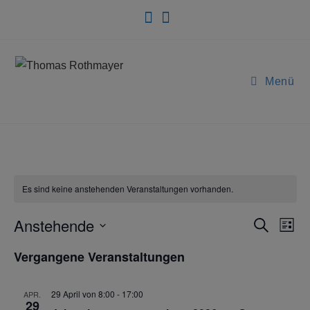
Menü
Es sind keine anstehenden Veranstaltungen vorhanden.
Anstehende
V
V
S
L
u
e
e
i
D
c
Vergangene Veranstaltungen
s
r
h
r
a
t
e
a
e
a
t
n
29 April von 8:00
-
17:00
APR.
n
29
u
s